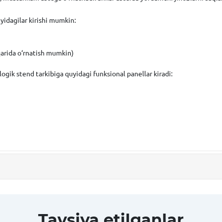
idagilar kirishi mumkin:
qarida o‘rnatish mumkin)
ologik stend tarkibiga quyidagi funksional panellar kiradi:
Tavsiya etilganlar