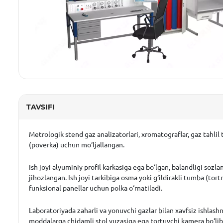
TAVSIFI
Metrologik stend gaz analizatorlari, xromatograflar, gaz tahlil 
(poverka) uchun mo‘ljallangan.
Ish joyi
alyuminiy profil karkasiga ega bo‘lgan, balandligi sozla
jihozlangan. Ish joyi tarkibiga osma yoki g‘ildirakli tumba (tor
funksional panellar uchun polka o‘rnatiladi.
Laboratoriyada zaharli va yonuvchi gazlar bilan xavfsiz ishlash
moddalarga chidamli stol yuzasiga ega tortuvchi kamera bo‘lib