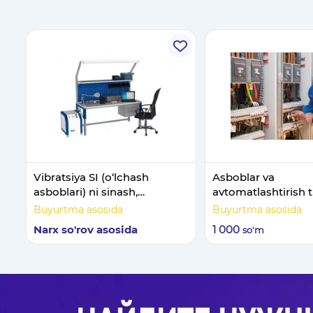
Vibratsiya SI (o‘lchash
Asboblar va
asboblari) ni sinash,
avtomatlashtirish t
kalibrlash va ta’mirlash
o'rnatish va ishga t
Buyurtma asosida
Buyurtma asosida
uchun metrologik stend
Narx so'rov asosida
1 000
so'm