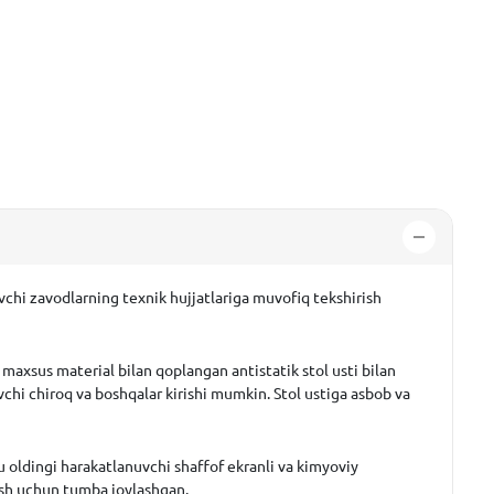
ruvchi zavodlarning texnik hujjatlariga muvofiq tekshirish
 maxsus material bilan qoplangan antistatik stol usti bilan
uvchi chiroq va boshqalar kirishi mumkin. Stol ustiga asbob va
bu oldingi harakatlanuvchi shaffof ekranli va kimyoviy
ash uchun tumba joylashgan.