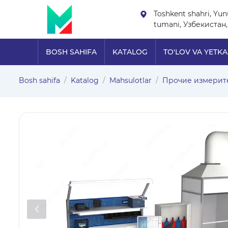
Toshkent shahri, Yu
tumani, Узбекистан,
BOSH SAHIFA
KATALOG
TO'LOV VA YETKA
Bosh sahifa
Katalog
Mahsulotlar
Прочие измерит