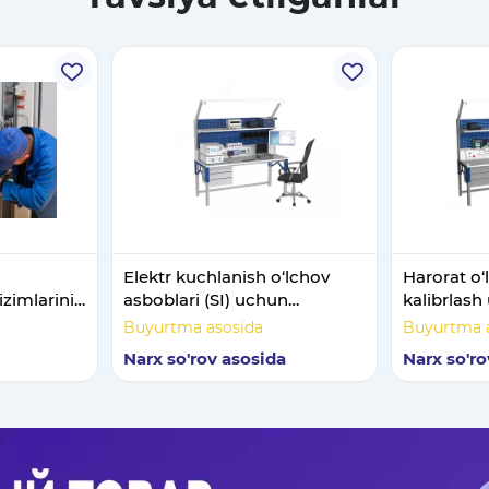
Elektr kuchlanish o‘lchov
Harorat o‘
izimlarini
asboblari (SI) uchun
kalibrlas
ushirish.
metrologik stend
stend
Buyurtma asosida
Buyurtma 
Narx so'rov asosida
Narx so'ro