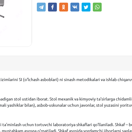
tizimlarini SI (o‘lchash asboblari) ni sinash metodikalari va ishlab chiqa
nadigan stol ustidan iborat. Stol mexanik va kimyoviy ta’sirlarga chidamli
tmali yashiklar bilan), asbob-uskunalar uchun javonlar, stol yuzasini yorit
ni ta’minlash uchun
tortuvchi laboratoriya shkaflari qo‘llaniladi. Shkaf – 
, mustahkam asosga o‘rnatiladi. Shkaf asosida yordamchi jihozlarni saql