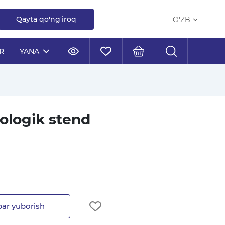
Qayta qo'ng'iroq
O'ZB
R
YANA
rologik stend
ar yuborish