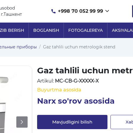
nusobod
+998 70 052 99 99
 г.Ташкент
ZIB BERISH
BOG`LANISH
FOTOGALEREYA
AKSIYALA
ельные приборы
Gaz tahlili uchun metrologik stend
Gaz tahlili uchun met
Artikul:
MC-CB-G-ХХХХХ-Х
Buyurtma asosida
Narx so'rov asosida
Mavjudligini bilish
Xab