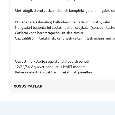
Metrologik stend yetkazib berish komplektiga, shuningdek, quy
PGS (gaz aralashmalari) ballonlarini saqlash uchun stoykalar
Nol gazlari ballonlarini saqlash uchun stoykalar (xonadan tash
Gazlarni xona haroratigacha isitish tizimlari
Gaz tahlili SI ni tekshirish, kalibrlash va ta’mirlash uchun metr
Quvvat indikatoriga ega stendni yoqish paneli
12/24/36 V quvvat panellari + HART-modem
Relye va elektr kontaktlarini tekshirish panellari
XUSUSIYATLAR