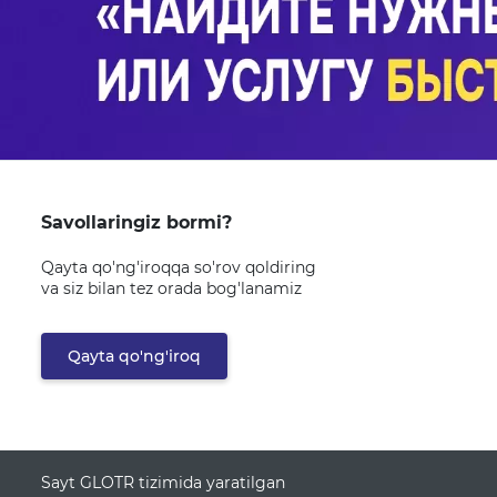
Savollaringiz bormi?
Qayta qo'ng'iroqqa so'rov qoldiring
va siz bilan tez orada bog'lanamiz
Qayta qo'ng'iroq
Sayt GLOTR tizimida yaratilgan