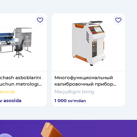
lchash asboblarini
Многофункциональный
h uchun metrologik
калибровочный прибор
Калибратор температуры
asosida
Mavjudligini biling
сухого блока
v asosida
1 000
so'm
dan