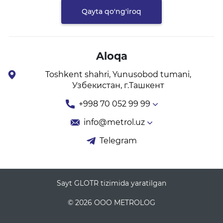
Qayta qo'ng'iroq
Aloqa
Toshkent shahri, Yunusobod tumani,
Узбекистан, г.Ташкент
+998 70 052 99 99
info@metrol.uz
Telegram
Sayt GLOTR tizimida yaratilgan
© 2026 OOO METROLOG