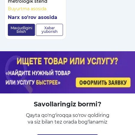
metrologik stend
Buyurtma asosida
Narx so'rov asosida
Mavjudligini
Xabar
bilish
yuborish
Savollaringiz bormi?
Qayta qo'ng'iroqqa so'rov qoldiring
va siz bilan tez orada bog'lanamiz