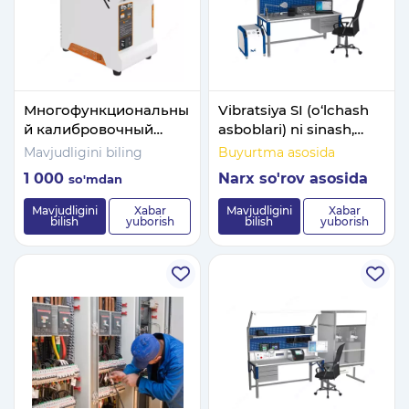
Многофункциональны
Vibratsiya SI (o‘lchash
й калибровочный
asboblari) ni sinash,
прибор Калибратор
kalibrlash va ta’mirlash
Mavjudligini biling
Buyurtma asosida
температуры сухого
uchun metrologik
1 000
Narx so'rov asosida
so'm
dan
блока
stend
Mavjudligini
Xabar
Mavjudligini
Xabar
bilish
yuborish
bilish
yuborish