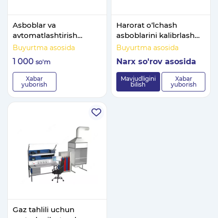
Asboblar va
Harorat o‘lchash
avtomatlashtirish
asboblarini kalibrlash
tizimlarini o'rnatish va
uchun metrologik
Buyurtma asosida
Buyurtma asosida
ishga tushirish.
stend
1 000
Narx so'rov asosida
so'm
Xabar
Mavjudligini
Xabar
yuborish
bilish
yuborish
Gaz tahlili uchun