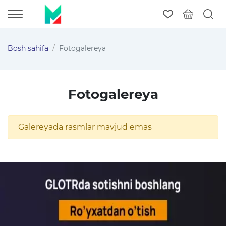
Bosh sahifa
Fotogalereya
Fotogalereya
Galereyada rasmlar mavjud emas