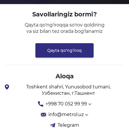
Savollaringiz bormi?
Qayta qo'ng'iroqqa so'rov qoldiring
va siz bilan tez orada bog'lanamiz
Qayta qo'ng'iroq
Aloqa
Toshkent shahri, Yunusobod tumani,
Узбекистан, г.Ташкент
+998 70 052 99 99
info@metrol.uz
Telegram