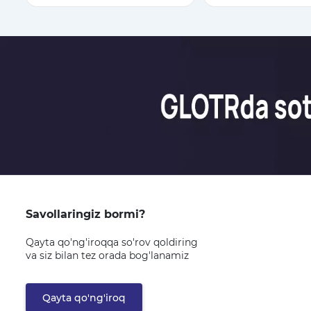
Savollaringiz bormi?
Qayta qo'ng'iroqqa so'rov qoldiring
va siz bilan tez orada bog'lanamiz
Qayta qo'ng'iroq