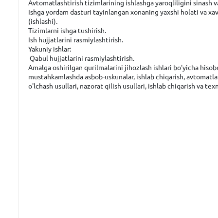
Avtomatlashtirish tizimlarining ishlashga yaroqliligini sinash v
Ishga yordam dasturi tayinlangan xonaning yaxshi holati va xav
(ishlashi).
Tizimlarni ishga tushirish.
Ish hujjatlarini rasmiylashtirish.
Yakuniy ishlar:
Qabul hujjatlarini rasmiylashtirish.
Amalga oshirilgan qurilmalarini jihozlash ishlari bo'yicha hiso
mustahkamlashda asbob-uskunalar, ishlab chiqarish, avtomatlasht
o'lchash usullari, nazorat qilish usullari, ishlab chiqarish va texni