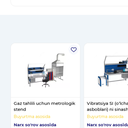
Gaz tahlili uchun metrologik
Vibratsiya SI (o‘lch
stend
asboblari) ni sinash
kalibrlash va ta’mi
Buyurtma asosida
Buyurtma asosida
uchun metrologik 
Narx so'rov asosida
Narx so'rov asosid