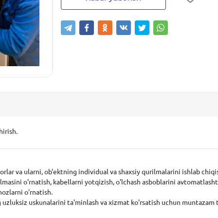
irish.
lar va ularni, ob'ektning individual va shaxsiy qurilmalarini ishlab chiqi
ilmasini o'rnatish, kabellarni yotqizish, o'lchash asboblarini avtomatlash
ozlarni o'rnatish.
 uzluksiz uskunalarini ta'minlash va xizmat ko'rsatish uchun muntazam 