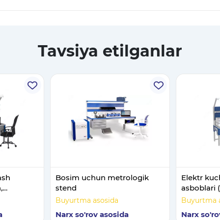
Tavsiya etilganlar
ash
Bosim uchun metrologik
Elektr kuc
,
stend
asboblari 
rlash
metrologi
Buyurtma asosida
Buyurtma 
stend
a
Narx so'rov asosida
Narx so'ro