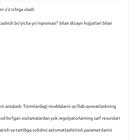
 o'z ichiga oladi:
tashish bo'yicha yo'riqnomasi" bilan dizayn hujjatlari bilan
ashni aniqlash. Tizimlardagi moddalarni qo'llab-quvvatlashning
vjud bo'lgan sozlamalardan yuk regulyatorlarning sarf resurslari
tish va tartibga solishni avtomatlashtirish parametrlarini