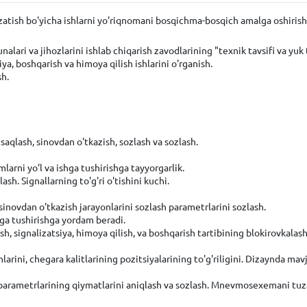
zatish bo'yicha ishlarni yo'riqnomani bosqichma-bosqich amalga oshirishni
alari va jihozlarini ishlab chiqarish zavodlarining "texnik tavsifi va yuk 
ya, boshqarish va himoya qilish ishlarini o'rganish.
sh.
saqlash, sinovdan o'tkazish, sozlash va sozlash.
larni yo'l va ishga tushirishga tayyorgarlik.
sh. Signallarning to'g'ri o'tishini kuchi.
l sinovdan o'tkazish jarayonlarini sozlash parametrlarini sozlash.
hga tushirishga yordam beradi.
ish, signalizatsiya, himoya qilish, va boshqarish tartibining blokirovkal
arini, chegara kalitlarining pozitsiyalarining to'g'riligini. Dizaynda ma
h parametrlarining qiymatlarini aniqlash va sozlash. Mnevmosexemani tuza