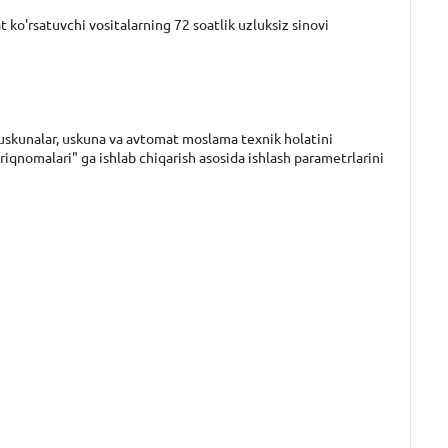
 ko'rsatuvchi vositalarning 72 soatlik uzluksiz sinovi
bobuskunalar, uskuna va avtomat moslama texnik holatini
riqnomalari" ga ishlab chiqarish asosida ishlash parametrlarini