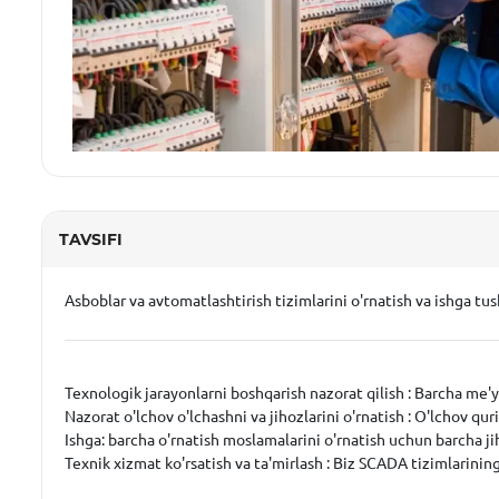
TAVSIFI
Asboblar va avtomatlashtirish tizimlarini o'rnatish va ishga tush
Texnologik jarayonlarni boshqarish nazorat qilish :
Barcha me'yor
Nazorat o'lchov o'lchashni va jihozlarini o'rnatish
: O'lchov qur
Ishga:
barcha o'rnatish moslamalarini o'rnatish uchun barcha jih
Texnik xizmat ko'rsatish va ta'mirlash :
Biz SCADA tizimlarining