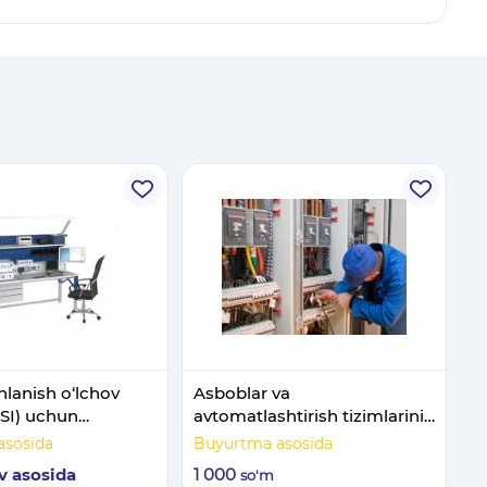
hlanish o‘lchov
Asboblar va
(SI) uchun
avtomatlashtirish tizimlarini
k stend
o'rnatish va ishga tushirish.
asosida
Buyurtma asosida
v asosida
1 000
so'm