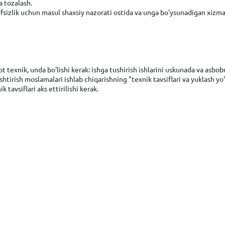
a tozalash.
fsizlik uchun masul shaxsiy nazorati ostida va unga bo'ysunadigan xizmat
bot texnik, unda bo'lishi kerak: ishga tushirish ishlarini uskunada va as
irish moslamalari ishlab chiqarishning "texnik tavsiflari va yuklash yo'
k tavsiflari aks ettirilishi kerak.