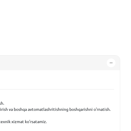
sh.
tirish va boshqa avtomatlashritishning boshqarishni o'rnatish.
texnik xizmat ko'rsatamiz.