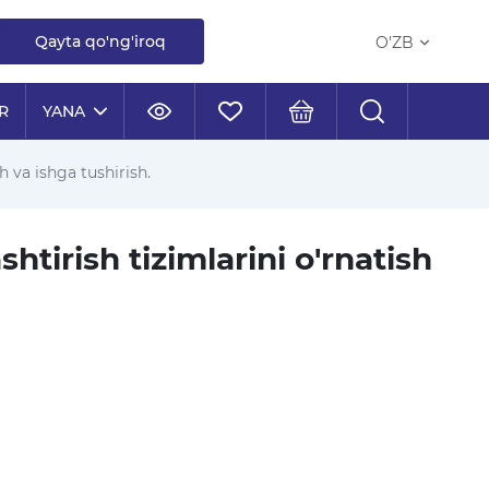
Qayta qo'ng'iroq
O'ZB
R
YANA
h va ishga tushirish.
htirish tizimlarini o'rnatish