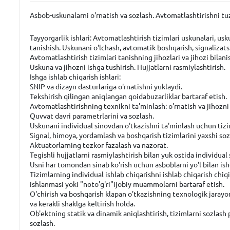
Asbob-uskunalarni o'rnatish va sozlash. Avtomatlashtirishni tu
Tayyorgarlik ishlari:
Avtomatlashtirish tizimlari uskunalari, uskun
tanishish. Uskunani o'lchash, avtomatik boshqarish, signalizatsi
Avtomatlashtirish tizimlari tanishning jihozlari va jihozi bilani
Uskuna va jihozni ishga tushirish. Hujjatlarni rasmiylashtirish.
Ishga ishlab chiqarish ishlari:
SNIP va dizayn dasturlariga o'rnatishni yuklaydi.
Tekshirish qilingan aniqlangan qoidabuzarliklar bartaraf etish.
Avtomatlashtirishning texnikni ta'minlash: o'rnatish va jihozni 
Quvvat davri parametrlarini va sozlash.
Uskunani individual sinovdan o'tkazishni ta'minlash uchun tizim
Signal, himoya, yordamlash va boshqarish tizimlarini yaxshi sozla
Aktuatorlarning tezkor fazalash va nazorat.
Tegishli hujjatlarni rasmiylashtirish bilan yuk ostida individua
Usni har tomondan sinab ko'rish uchun asboblarni yo'l bilan is
Tizimlarning individual ishlab chiqarishni ishlab chiqarish chiq
ishlanmasi yoki "noto'g'ri"ijobiy muammolarni bartaraf etish.
O'chirish va boshqarish klapan o'tkazishning texnologik jarayonl
va kerakli shaklga keltirish holda.
Ob'ektning statik va dinamik aniqlashtirish, tizimlarni sozlas
sozlash.