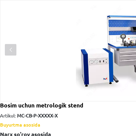
Bosim uchun metrologik stend
Artikul:
MC-CB-P-ХХХХХ-Х
Buyurtma asosida
Narx so'rov asosida