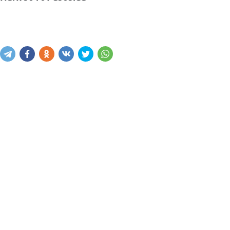
Mavjudligini bilish
Xabar yuborish