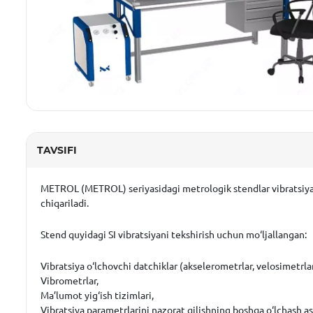
TAVSIFI
METROL (METROL) seriyasidagi metrologik stendlar vibratsiya SI
chiqariladi.
Stend quyidagi SI vibratsiyani tekshirish uchun mo‘ljallangan:
Vibratsiya o‘lchovchi datchiklar (akselerometrlar, velosimetrlar
Vibrometrlar,
Ma’lumot yig‘ish tizimlari,
Vibratsiya parametrlarini nazorat qilishning boshqa o‘lchash as