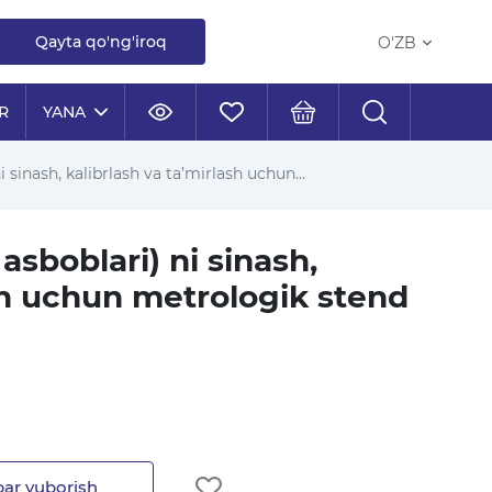
Qayta qo'ng'iroq
O'ZB
R
YANA
i sinash, kalibrlash va ta’mirlash uchun...
 asboblari) ni sinash,
ash uchun metrologik stend
ar yuborish