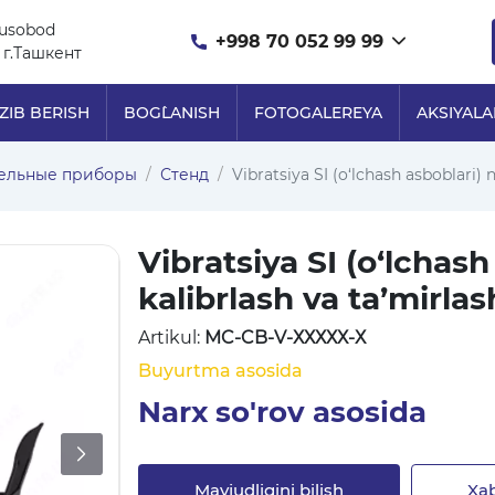
nusobod
+998 70 052 99 99
 г.Ташкент
ZIB BERISH
BOG`LANISH
FOTOGALEREYA
AKSIYALA
ельные приборы
Стенд
Vibratsiya SI (o‘lchash asboblari) n
Vibratsiya SI (o‘lchash
kalibrlash va ta’mirl
Artikul:
MC-CB-V-ХХХХХ-Х
Buyurtma asosida
Narx so'rov asosida
Mavjudligini bilish
Xab