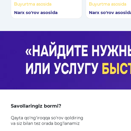
metrologik stend
Buyurtma asosida
Buyurtma asosida
Narx so'rov asosida
Narx so'rov asosid
Savollaringiz bormi?
Qayta qo'ng'iroqqa so'rov qoldiring
va siz bilan tez orada bog'lanamiz