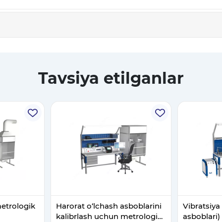
Tavsiya etilganlar
metrologik
Harorat o‘lchash asboblarini
Vibratsiya
kalibrlash uchun metrologik
asboblari) 