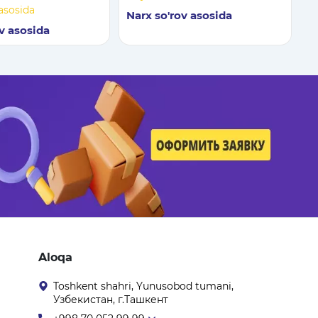
 va ta’mirlash
asosida
Narx so'rov asosida
rologik stend
v asosida
Aloqa
Toshkent shahri, Yunusobod tumani,
Узбекистан, г.Ташкент