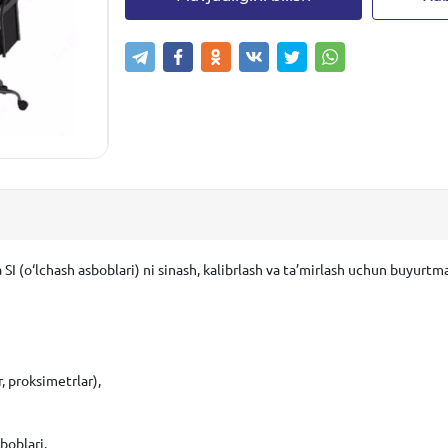
 (o‘lchash asboblari) ni sinash, kalibrlash va ta’mirlash uchun buyurtma
, proksimetrlar),
boblari.