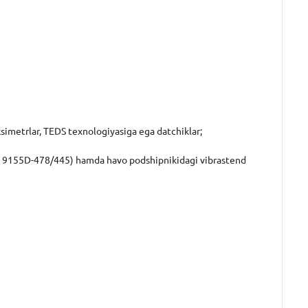
roksimetrlar, TEDS texnologiyasiga ega datchiklar;
siya 9155D-478/445) hamda havo podshipnikidagi vibrastend