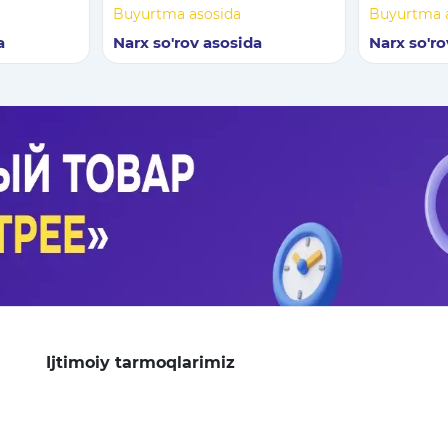
stend
kalibrlash
Buyurtma asosida
Buyurtma 
uchun met
a
Narx so'rov asosida
Narx so'ro
Ijtimoiy tarmoqlarimiz