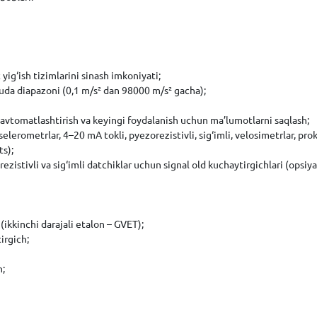
yig‘ish tizimlarini sinash imkoniyati;
uda diapazoni (0,1 m/s² dan 98000 m/s² gacha);
avtomatlashtirish va keyingi foydalanish uchun ma’lumotlarni saqlash;
kselerometrlar, 4–20 mA tokli, pyezorezistivli, sig‘imli, velosimetrlar, p
ts);
ezistivli va sig‘imli datchiklar uchun signal old kuchaytirgichlari (op
ikkinchi darajali etalon – GVET);
irgich;
h;