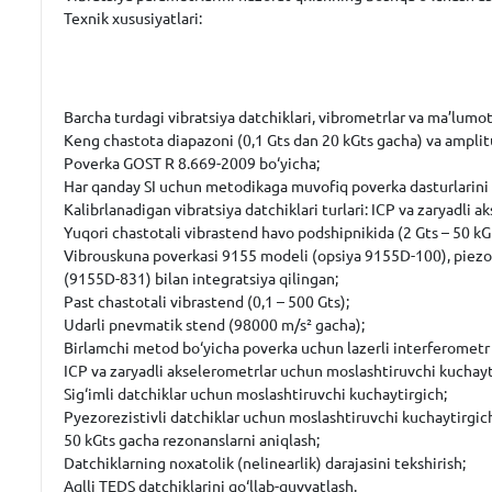
Texnik xususiyatlari:
Barcha turdagi vibratsiya datchiklari, vibrometrlar va ma’lumot 
Keng chastota diapazoni (0,1 Gts dan 20 kGts gacha) va amplit
Poverka
GOST R 8.669-2009
bo‘yicha;
Har qanday SI uchun metodikaga muvofiq poverka dasturlarini 
Kalibrlanadigan vibratsiya datchiklari turlari: ICP va zaryadli a
Yuqori chastotali vibrastend havo podshipnikida (2 Gts – 50 kG
Vibrouskuna poverkasi
9155 modeli
(opsiya 9155D-100), piezor
(9155D-831) bilan integratsiya qilingan;
Past chastotali vibrastend (0,1 – 500 Gts);
Udarli pnevmatik stend (98000 m/s² gacha);
Birlamchi metod bo‘yicha poverka uchun lazerli interferometr (
ICP va zaryadli akselerometrlar uchun moslashtiruvchi kuchayt
Sig‘imli datchiklar uchun moslashtiruvchi kuchaytirgich;
Pyezorezistivli datchiklar uchun moslashtiruvchi kuchaytirgic
50 kGts gacha rezonanslarni aniqlash;
Datchiklarning noxatolik (nelinearlik) darajasini tekshirish;
Aqlli TEDS datchiklarini qo‘llab-quvvatlash.