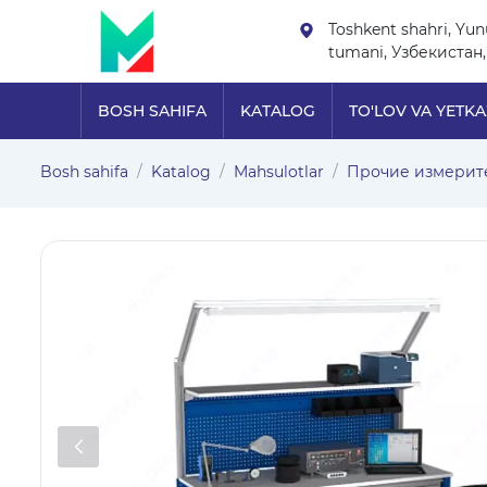
Toshkent shahri, Yu
tumani, Узбекистан,
BOSH SAHIFA
KATALOG
TO'LOV VA YETKA
Bosh sahifa
Katalog
Mahsulotlar
Прочие измерит