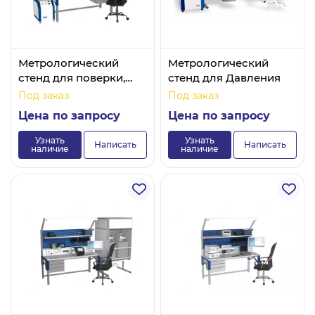
Метрологический
Метрологический
стенд для поверки,
стенд для Давления
калибровки и ремонта
Под заказ
Под заказ
СИ вибрации
Цена по запросу
Цена по запросу
Узнать
Узнать
Написать
Написать
наличие
наличие