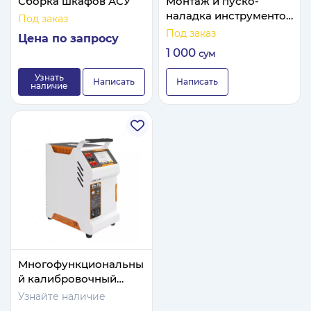
Сборка шкафов АСУ
Монтаж и пуско-
наладка инструментов
Под заказ
и систем
Под заказ
Цена по запросу
автоматизации.
1 000
сум
Узнать
Написать
Написать
наличие
Многофункциональны
й калибровочный
прибор Калибратор
Узнайте наличие
температуры сухого