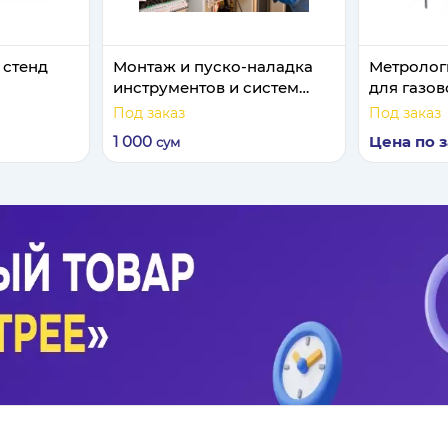
 стенд
Монтаж и пуско-наладка
Метролог
инструментов и систем
для газов
автоматизации.
Под заказ
Под заказ
1 000
Цена по 
сум