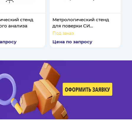
ический стенд
Метрологический стенд
ого анализа
для поверки СИ
температуры
Под заказ
запросу
Цена по запросу