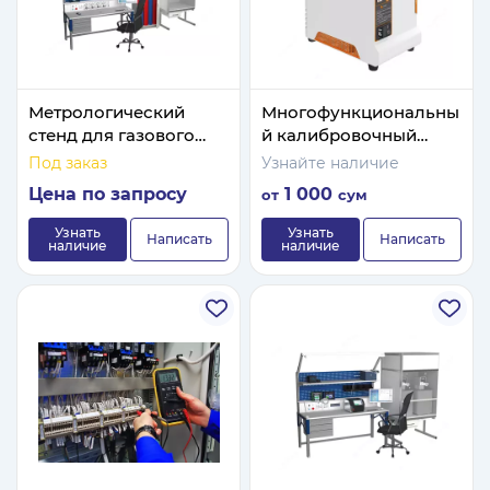
Метрологический
Многофункциональны
стенд для газового
й калибровочный
анализа
прибор Калибратор
Под заказ
Узнайте наличие
температуры сухого
Цена по запросу
1 000
от
сум
блока
Узнать
Узнать
Написать
Написать
наличие
наличие