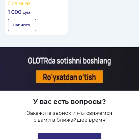
и систем
Под заказ
автоматизации.
1 000
сум
Написать
У вас есть вопросы?
Закажите звонок и мы свяжемся
с вами в ближайшее время